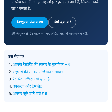
पेस्लिप एक ही जगह. नए जॉइनर हर हफ्ते आते हैं, सिस्टम उनके
साथ चलता है.
निःशुल्क पंजीकरण
डेमो बुक करें
50 निःशुल्क क्रेडिट साइन-अप पर. क्रेडिट कार्ड की आवश्यकता नहीं.
इस पेज पर
आपके रेस्टोरेंट की रफ्तार के मुताबिक HR
रोज़मर्रा की समस्याएँ जिनका समाधान
रेस्टोरेंट Offrd क्यों चुनते हैं
उपकरण और टेम्पलेट
अक्सर पूछे जाने वाले प्रश्न